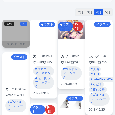
2列
3列
4列
5列
広告
PR
イラスト
イラス
R-
イラスト
ト
18
スポンサー広告
海平かめ
カワルヒ@R18
カルメン🦴土曜西け04b
@umikame00
@hiru2952R18
@carmen_i
イラスト
3.8K
785
1.6K
297
987
706
#ロマニ・
#ゴルドル
#漫画
アーキマン
フ・ムジー
#FGO
ク
#ゴルドル
#Fate/GrandOrd
フ・ムジー
2020/06/06
#ぐだ子
ク
カラス
@karasu_kokutyou
#藤丸立香
2022/09/07
#ゴルドル
4.6K
911
イラスト
フ・ムジー
#ゴルドル
ク
フ・ムジー
イラス
R-
2018/12/25
ク
ト
18