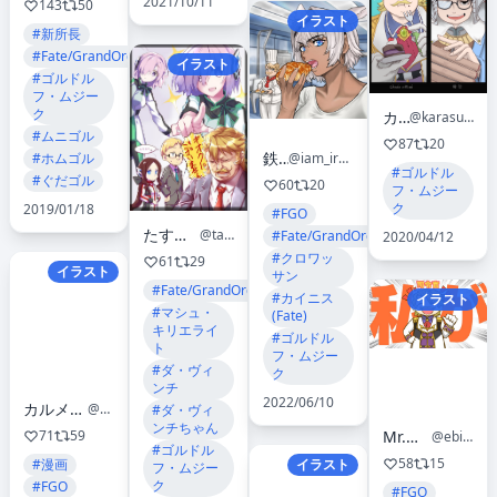
2021/10/11
143
50
イラスト
#新所長
#Fate/GrandOrder(腐)
イラスト
#ゴルドル
フ・ムジー
ク
カラス
@karasu_kokutyou
#ムニゴル
87
20
鉄男P
@iam_ironmanP
#ホムゴル
#ゴルドル
#ぐだゴル
60
20
フ・ムジー
ク
2019/01/18
#FGO
たすく🍊推し🍚🐿
@tasuku_555
#Fate/GrandOrder
2020/04/12
#クロワッ
61
29
イラスト
サン
#Fate/GrandOrder
#カイニス
イラスト
#マシュ・
(Fate)
キリエライ
#ゴルドル
ト
フ・ムジー
#ダ・ヴィ
ク
ンチ
2022/06/10
カルメン🦴土曜西け04b
@carmen_i
#ダ・ヴィ
ンチちゃん
71
59
Mr.海老道
@ebi_525
#ゴルドル
58
15
イラスト
#漫画
フ・ムジー
ク
#FGO
#FGO