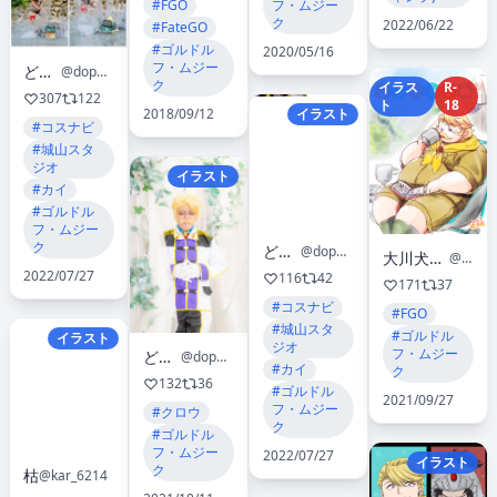
#FGO
フ・ムジー
ク
2022/06/22
#FateGO
#ゴルドル
2020/05/16
フ・ムジー
どぺろ
@dopero3
ク
イラス
R-
307
122
ト
18
2018/09/12
イラスト
#コスナビ
#城山スタ
ジオ
イラスト
#カイ
#ゴルドル
フ・ムジー
ク
どぺろ
@dopero3
大川犬威@けもケット16 B-52
@inuiookawa
2022/07/27
116
42
171
37
#コスナビ
#FGO
#城山スタ
#ゴルドル
イラスト
ジオ
フ・ムジー
どぺろ
@dopero3
#カイ
ク
132
36
#ゴルドル
2021/09/27
フ・ムジー
#クロウ
ク
#ゴルドル
フ・ムジー
2022/07/27
イラスト
ク
枯
@kar_6214