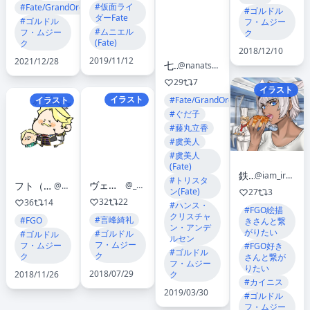
#仮面ライ
#Fate/GrandOrder
#ゴルドル
ダーFate
#ゴルドル
フ・ムジー
#ムニエル
フ・ムジー
ク
(Fate)
ク
2018/12/10
2019/11/12
2021/12/28
七詰
@nanatsumi_07
29
7
イラスト
イラスト
#Fate/GrandOrder
イラスト
#ぐだ子
#藤丸立香
#虞美人
#虞美人
(Fate)
鉄男P
@iam_ironmanP
#トリスタ
ヴェス/モナ王🦈
@_vesperu
フト（もんじゃ食べたい。）
@mochi2_huto
ン(Fate)
27
3
32
22
36
14
#ハンス・
#FGO絵描
クリスチャ
#言峰綺礼
#FGO
きさんと繋
ン・アンデ
がりたい
#ゴルドル
#ゴルドル
ルセン
フ・ムジー
フ・ムジー
#FGO好き
#ゴルドル
ク
ク
さんと繋が
フ・ムジー
りたい
2018/07/29
ク
2018/11/26
#カイニス
2019/03/30
#ゴルドル
フ・ムジー