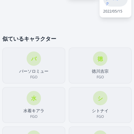
ク
2022/05/15
似ているキャラクター
バ
徳
バーソロミュー
徳川吉宗
FGO
FGO
水
シ
水着キアラ
シトナイ
FGO
FGO