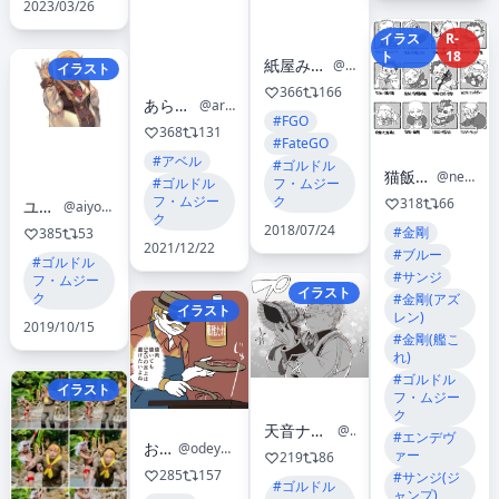
2023/03/26
イラス
R-
ト
18
紙屋みょーん・夏コミ新刊委託中!
@myonshiso
イラスト
366
166
あらくま@土曜西 “け”12b
@araburukumasan
#FGO
368
131
#FateGO
#アベル
#ゴルドル
猫飯屋はゲロピッピ
@neko_meshi_ya
#ゴルドル
フ・ムジー
フ・ムジー
ク
318
66
ユキ@FGO
@aiyoriaosiyuki
ク
2018/07/24
#金剛
385
53
2021/12/22
#ブルー
#ゴルドル
#サンジ
フ・ムジー
イラスト
ク
#金剛(アズ
イラスト
レン)
2019/10/15
#金剛(艦こ
れ)
#ゴルドル
イラスト
フ・ムジー
ク
天音ナツシロ＠追放魔術師のその後コミカライズ連載中
@natsu_graffiti
#エンデヴ
おで山
@odeyama_
ァー
219
86
285
157
#サンジ(ジ
#ゴルドル
ャンプ)