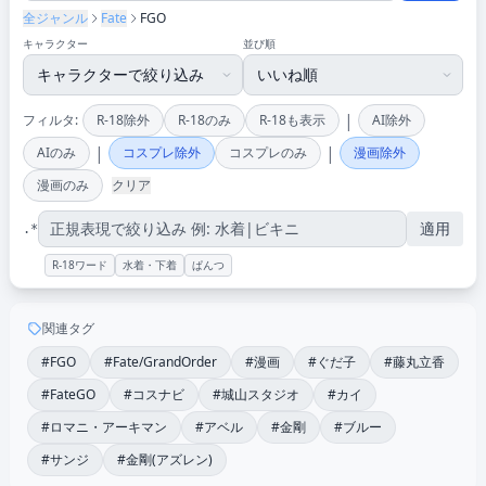
全ジャンル
Fate
FGO
キャラクター
並び順
|
フィルタ:
R-18除外
R-18のみ
R-18も表示
AI除外
|
|
AIのみ
コスプレ除外
コスプレのみ
漫画除外
漫画のみ
クリア
適用
.*
R-18ワード
水着・下着
ぱんつ
関連タグ
#FGO
#Fate/GrandOrder
#漫画
#ぐだ子
#藤丸立香
#FateGO
#コスナビ
#城山スタジオ
#カイ
#ロマニ・アーキマン
#アベル
#金剛
#ブルー
#サンジ
#金剛(アズレン)